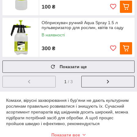
100
₴
Обприскувач ручний Aqua Spray 1.5 л
пульверизатор для рослин, квітів та саду
В наявності
300
₴
Показати ще
1
/ 3
Комахи, вірусні захворювання і бур'яни не дають культурним
рослинам правильно розвиватися і знищують їх. Сучасний
асортимент препаратів від шкідників досить широкий, можна
підібрати потрібний засіб для обробки. А щоб процес
пройшов швидко і ефективно, рекомендується
використовувати якісний садовий обприскувач-пульверизатор
Показати все
- ручний, механічний, помповий, телескопічний,