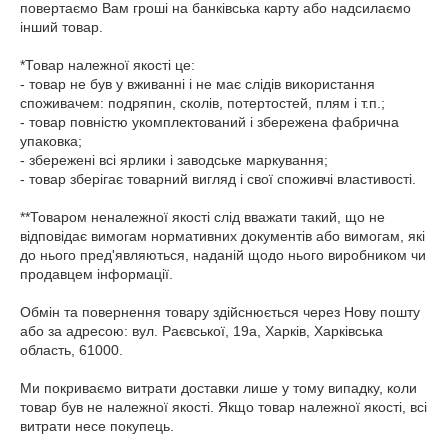
повертаємо Вам гроші на банківська карту або надсилаємо 
інший товар.

*Товар належної якості це: 

- товар не був у вживанні і не має слідів використання 
споживачем: подряпин, сколів, потертостей, плям і т.п.;

- товар повністю укомплектований і збережена фабрична 
упаковка;

- збережені всі ярлики і заводське маркування;

- товар зберігає товарний вигляд і свої споживчі властивості. 

**Товаром неналежної якості слід вважати такий, що не 
відповідає вимогам нормативних документів або вимогам, які 
до нього пред'являються, наданій щодо нього виробником чи 
продавцем інформації.

Обмін та повернення товару здійснюється через Нову пошту 
або за адресою: вул. Раєвської, 19а, Харків, Харківська 
область, 61000.

Ми покриваємо витрати доставки лише у тому випадку, коли 
товар був не належної якості. Якщо товар належної якості, всі 
витрати несе покупець.
