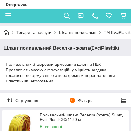
Dneprovec
Товари та послуги
Шланги поливальні
TM EvciPlastik
Шланг поливальний Веселка - жовта(EvciPlasttik)
Поливальний 3-шаровий армований шланг з ПВХ
Проявляють високу експлуатаційну міцність завдяки
текстильного армуванню з перехресним переплетенням
Еластичний, екологічний
Сортування
0
Фільтри
Поливальний шланг Веселка (жовта) Sunny
Evci PlastikØ3/4" 20 м
В наявності