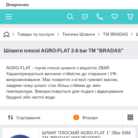
Dneprovec
Товари та послуги
Технічні Шланги
TM BRADAS
Шланги плоскі AGRO-FLAT 2-6 bar ТМ "BRADAS"
AGRO-FLAT - гнучкі плоскі шланги з міцністю 2BAR.
Характеризуються високою стійкістю до стирання і УФ-
випромінювання.
Має покриття з м'якої гумової масою,
завдяки чому шланг стає більш стійким до змін
температури.
Використовується для подачі і відкачування
брудної або чистої води.
Сортування
0
Фільтри
ШЛАНГ ПЛОСКИЙ AGRO-FLAT 1" 2Bar 50М
TM "BRADAS" WAF2B100050