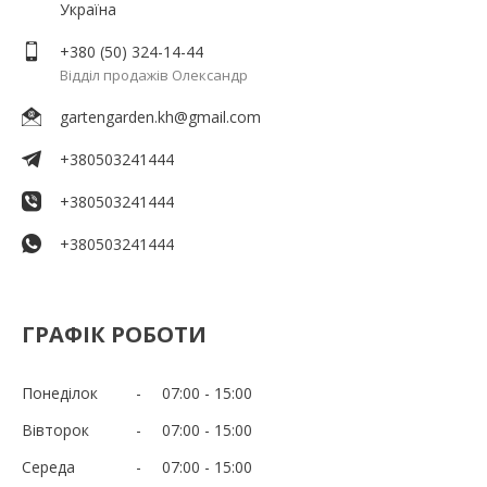
Україна
+380 (50) 324-14-44
Відділ продажів Олександр
gartengarden.kh@gmail.com
+380503241444
+380503241444
+380503241444
ГРАФІК РОБОТИ
Понеділок
07:00
15:00
Вівторок
07:00
15:00
Середа
07:00
15:00