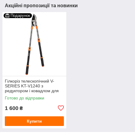
Акційні пропозиції та новинки
Подарунок
Гілкоріз телескопічний V-
SERIES KT-V1240 з
редуктором і ковадлом для
високих, товстих і сухих гілок
Готово до відправки
1 600
₴
Купити