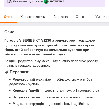
Доступна доставка
Опис
Характеристики
Доставка
Оплата
Умови п
Опис
Гілкоріз V-SERIES KT-V1230 з редуктором і ковадлом —
це потужний інструмент для обрізки товстих і сухих
гілок, який забезпечує максимальне зусилля при
мінімальному навантаженні на руки.
Завдяки редукторному механізму значно полегшує роботу
навіть із твердою деревиною.
🌿 Переваги:
Редукторний механізм
— збільшує силу різу без
додаткових зусиль
Ковадло (anvil)
— ідеально для сухих і твердих гілок
Потужний різ
— справляється з товстими гілками
Міцна конструкція
— довговічність і надійність