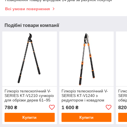
Всі умови повернення
Подібні товари компанії
Гілкоріз телескопічний V-
Гілкоріз телескопічний V-
Гілк
SERIES KT-V1210 сучкоріз
SERIES KT-V1240 з
SERI
для обрізки дерев 61–95
редуктором і ковадлом
обві
см
для високих, товстих і
обрі
780
1 600
820
₴
₴
сухих гілок
Купити
Купити