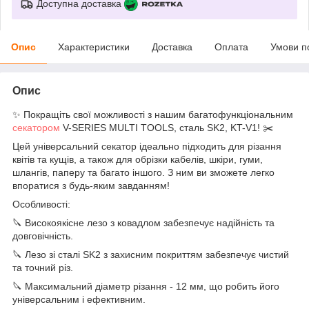
Доступна доставка
Опис
Характеристики
Доставка
Оплата
Умови п
Опис
✨ Покращіть свої можливості з нашим багатофункціональним
секатором
V-SERIES MULTI TOOLS, сталь SK2, KT-V1! ✂️
Цей універсальний секатор ідеально підходить для різання
квітів та кущів, а також для обрізки кабелів, шкіри, гуми,
шлангів, паперу та багато іншого. З ним ви зможете легко
впоратися з будь-яким завданням!
Особливості:
🔪 Високоякісне лезо з ковадлом забезпечує надійність та
довговічність.
🔪 Лезо зі сталі SK2 з захисним покриттям забезпечує чистий
та точний різ.
🔪 Максимальний діаметр різання - 12 мм, що робить його
універсальним і ефективним.