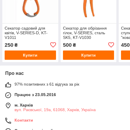
Секатор садовий для
Секатор для обрізання
Сека
квітів, V-SERIES-D, KT-
гілок, V-SERIES, сталь
ступ
V1011
SK5, KT-V1030
"ков
стал
250
500
450
₴
₴
Купити
Купити
Про нас
97% позитивних з 61 відгука за рік
Працює з 23.05.2016
м. Харків
вул. Раєвської, 19а, 61068, Харків, Україна
Контакти