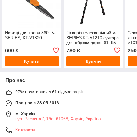
Ножиці для трави 360° V-
Гілкоріз телескопічний V-
Сека
SERIES, KT-V1320
SERIES KT-V1210 сучкоріз
квіт
для обрізки дерев 61–95
V10
см
600
780
250
₴
₴
Купити
Купити
Про нас
97% позитивних з 61 відгука за рік
Працює з 23.05.2016
м. Харків
вул. Раєвської, 19а, 61068, Харків, Україна
Контакти