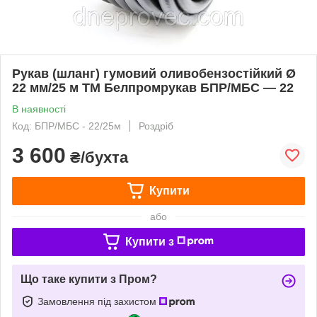
Рукав (шланг) гумовий оливобензостійкий Ø
22 мм/25 м ТМ Белпромрукав БПР/МБС — 22
В наявності
Код: БПР/МБС - 22/25м
Роздріб
3 600
₴/бухта
Купити
або
Купити з
Що таке купити з Пром?
Замовлення під захистом