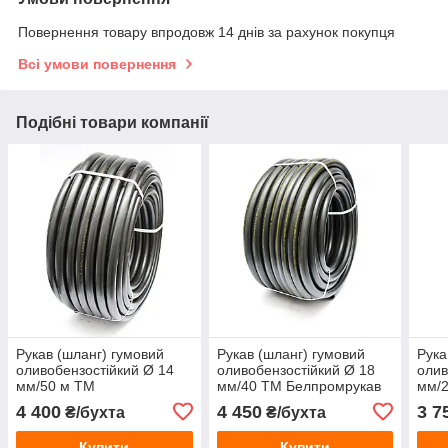
Повернення товару впродовж 14 днів за рахунок покупця
Всі умови повернення
Подібні товари компанії
Рукав (шланг) гумовий
Рукав (шланг) гумовий
Рука
оливобензостійкий Ø 14
оливобензостійкий Ø 18
олив
мм/50 м ТМ
мм/40 ТМ Белпромрукав
мм/
Белпромрукав БПР/МБС
БПР/МБС — 18
Бел
4 400
4 450
3 7
₴/бухта
₴/бухта
— 14
— 2
Купити
Купити