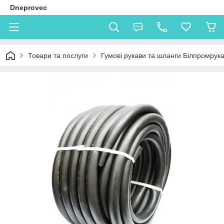
Dneprovec
Товари та послуги
Гумові рукави та шланги Білпромрук