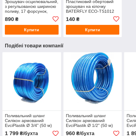
Зрошувач осцилювальний,
Пластиковий обертовий
з регульованою шириною
зрошувач на кілочку
поливу, 17 форсунок,
BATERFLY ECO-TS1012
LIME LINE, LE-6304
890
140
₴
₴
Купити
Купити
Подібні товари компанії
Поливальний шланг
Поливальний шланг
Пол
Силікон армований
Силікон армований
Силі
EvciPlastik Ø 3/4" (50 м)
EvciPlastik Ø 1/2" (50 м)
Evci
EPSA — 3/4
EPSA — 1/2
EPS
1 799
960
1 8
₴/бухта
₴/бухта