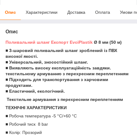
Опис
Характеристики
Доставка
Оплата
Умови п
Опис
Поливальний шланг Експорт EvciPlastik
Ø 8 мм (50 м)
■ 3-шаровий поливальний шланг зроблений із ПВХ
високої якості.
■ Універсальний, зносостійкий шланг.
■ Виявляють високу експлуатаційність завдяки.
текстильному армуванню з перехресним переплетенням
■ Підходить для транспортування з харчовими
продуктами.
■ Еластичний, екологічний.
Текстильне армування з перехресним переплетенням
ТЕХНІЧНІ ХАРАКТЕРИСТИКИ
■ Робоча температура -5 °C/+60 °C
■ Робочий тиск 8 bar
■ Колір: Прозорий