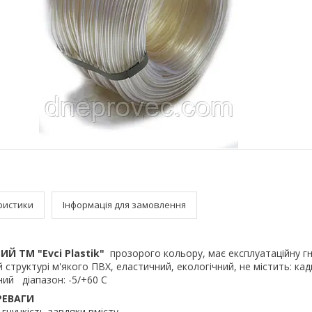
ристики
Інформація для замовлення
ИЙ ТМ "Evci Plastik"
прозорого кольору, має експлуатаційну гн
й структурі м'якого ПВХ, еластичний, екологічний, не містить: кад
ий діапазон: -5/+60 С
РЕВАГИ
 гнучкість завдяки вмісту