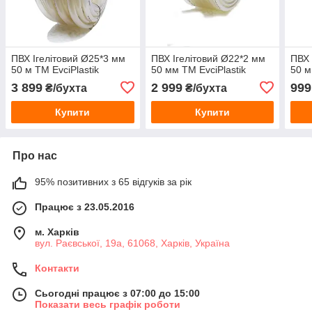
ПВХ Ігелітовий Ø25*3 мм
ПВХ Ігелітовий Ø22*2 мм
ПВХ 
50 м ТМ EvciPlastik
50 мм ТМ EvciPlastik
50 м
3 899
2 999
999
₴/бухта
₴/бухта
Купити
Купити
Про нас
95% позитивних з 65 відгуків за рік
Працює з 23.05.2016
м. Харків
вул. Раєвської, 19а, 61068, Харків, Україна
Контакти
Сьогодні працює з 07:00 до 15:00
Показати весь графік роботи