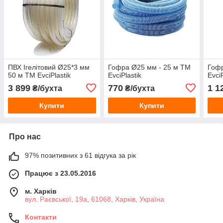
ПВХ Ігелітовий Ø25*3 мм
Гофра Ø25 мм - 25 м TM
Гофр
50 м ТМ EvciPlastik
EvciPlastik
EvciP
3 899
770
1 1
₴/бухта
₴/бухта
Купити
Купити
Про нас
97% позитивних з 61 відгука за рік
Працює з 23.05.2016
м. Харків
вул. Раєвської, 19а, 61068, Харків, Україна
Контакти