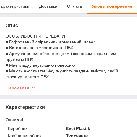
арактеристики
Доставка
Оплата
Умови повернення
Опис
ОСОБЛИВОСТІ Й ПЕРЕВАГИ
■ Гофрований спіральний армований шланг
■ Виготовлена з еластичного ПВХ
■ Армування вироблене міцним і жорстким спіральним
прутом із ПВХ
■ Має гладку внутрішню поверхню
■ Мають експлуатаційну гнучкість завдяки вмісту у своїй
структурі м'якого ПВХ
Приховати
Характеристики
Основні
Виробник
Evci Plastik
Країна виробник
Туреччина