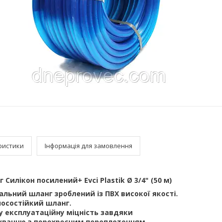
ристики
Інформація для замовлення
Силікон посилений+ Evci Plastik Ø 3/4" (50 м)
льний шланг зроблений із ПВХ високої якості.
носостійкий шланг.
у експлуатаційну міцність завдяки
уванню з перехресним переплетенням.