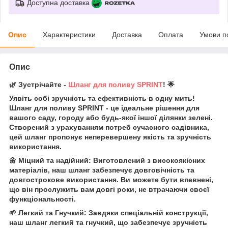
Доступна доставка
Опис
Характеристики
Доставка
Оплата
Умови п
Опис
🌿 Зустрічайте -
Шланг для поливу SPRINT
! 🌟
Уявіть собі зручність та ефективність в одну мить!
Шланг для поливу SPRINT - це ідеальне рішення для
вашого саду, городу або будь-якої іншої ділянки зелені.
Створений з урахуванням потреб сучасного садівника,
цей шланг пропонує неперевершену якість та зручність
використання.
🌼 Міцний та надійний: Виготовлений з високоякісних
матеріалів, наш шланг забезпечує довговічність та
довгострокове використання. Ви можете бути впевнені,
що він прослужить вам довгі роки, не втрачаючи своєї
функціональності.
🌱 Легкий та Гнучкий: Завдяки спеціальній конструкції,
наш шланг легкий та гнучкий, що забезпечує зручність