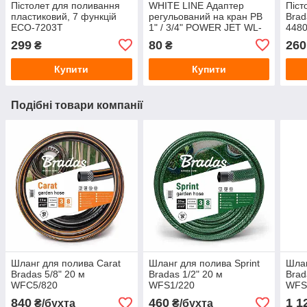
Пістолет для поливання
WHITE LINE Адаптер
Піст
пластиковий, 7 функцій
регульований на кран РВ
Brad
ECO-7203T
1" / 3/4" POWER JET WL-
448
2193
299
80
260
₴
₴
Купити
Купити
Подібні товари компанії
Шланг для полива Carat
Шланг для полива Sprint
Шлан
Bradas 5/8" 20 м
Bradas 1/2" 20 м
Brad
WFC5/820
WFS1/220
WFS
840
460
1 1
₴/бухта
₴/бухта