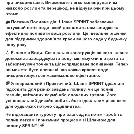
при використанні. Ви зможете легко маневрувати їм
навколо рослин та перешкод, не відчуваючи при цьому
втоми.
🌧️ Потужна Поливна дія: Шланг SPRINT забезпечує
потужний потік води, який дозволить вам швидко та
ефективно поливати ваші рослини. Це ідеальне рішення
для підтримки здоров'я та краси вашого саду у будь-яку
пору року.
💧 Економія Води: Спеціальна конструкція нашого шланга
допомагає заощаджувати воду, мінімізуючи її втрати та
забезпечуючи точне та цілеспрямоване поливання. Тепер
ви можете бути впевнені, що кожна крапля води
використовується максимально ефективно.
🌈 Універсальний і Практичний: Шланг SPRINT ідеально
підходить для різних завдань поливу, чи це полив
газонів, квіткових клумб або овочевих грядок. Його
універсальний дизайн робить його ідеальним рішенням
для будь-яких потреб садівництва.
Не відкладайте турботу про ваш сад на потім - зробіть
полив легким і приємним процесом зі Шлангом для
поливу SPRINT! 🌟