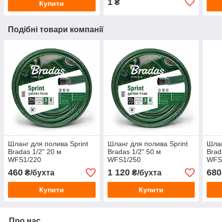
1
₴
Купити
Подібні товари компанії
Шланг для полива Sprint
Шланг для полива Sprint
Шлан
Bradas 1/2" 20 м
Bradas 1/2" 50 м
Brad
WFS1/220
WFS1/250
WFS
460
1 120
680
₴/бухта
₴/бухта
Купити
Купити
Про нас