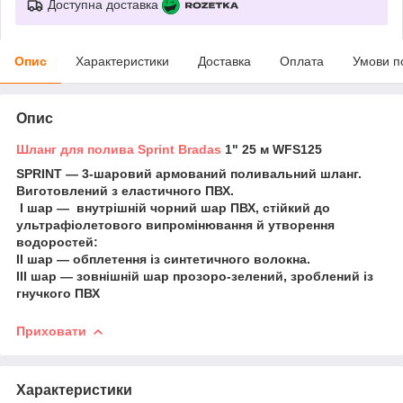
Доступна доставка
Опис
Характеристики
Доставка
Оплата
Умови п
Опис
Шланг для полива Sprint
Bradas
1" 25 м WFS125
SPRINT — 3-шаровий армований поливальний шланг.
Виготовлений з еластичного ПВХ.
I шар — внутрішній чорний шар ПВХ, стійкий до
ультрафіолетового випромінювання й утворення
водоростей:
II шар — обплетення із синтетичного волокна.
III шар — зовнішній шар прозоро-зелений, зроблений із
гнучкого ПВХ
Приховати
Характеристики