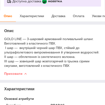
Доступна доставка
Опис
Характеристики
Доставка
Оплата
Умови п
Опис
GOLD LINE — 3-шаровий армований поливальний шланг.
Виготовлений з еластичного ПВХ.
I шар — внутрішній чорний шар ПВХ, стійкий до
ультрафіолетового випромінювання й утворення водоростей:
II шар — обплетення із синтетичного волокна.
III шар — зовнішній шар жовтогарячий із трьома сірими
смугами, виготовлений з еластичного ПВХ
Приховати
Характеристики
Основні атрибути