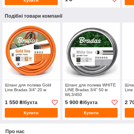
Купити
Подібні товари компанії
Шланг для полива Gold
Шланг для полива WHITE
Шлан
Line Bradas 3/4" 20 м
LINE Bradas 3/4" 50 м
Line
WL3/450
1 550
5 900
2 7
₴/бухта
₴/бухта
Купити
Купити
Про нас