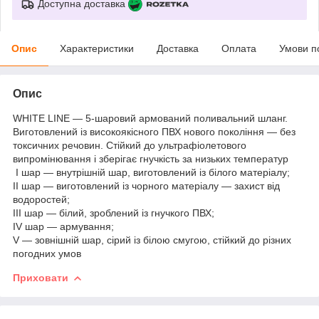
Доступна доставка
Опис
Характеристики
Доставка
Оплата
Умови п
Опис
WHITE LINE — 5-шаровий армований поливальний шланг.
Виготовлений із високоякісного ПВХ нового покоління — без
токсичних речовин. Стійкий до ультрафіолетового
випромінювання і зберігає гнучкість за низьких температур
I шар — внутрішній шар, виготовлений із білого матеріалу;
II шар — виготовлений із чорного матеріалу — захист від
водоростей;
III шар — білий, зроблений із гнучкого ПВХ;
IV шар — армування;
V — зовнішній шар, сірий із білою смугою, стійкий до різних
погодних умов
Приховати