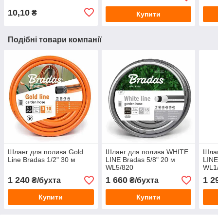
10,10
₴
Купити
Подібні товари компанії
Шланг для полива Gold
Шланг для полива WHITE
Шла
Line Bradas 1/2" 30 м
LINE Bradas 5/8" 20 м
LINE
WL5/820
WL1
1 240
1 660
1 2
₴/бухта
₴/бухта
Купити
Купити