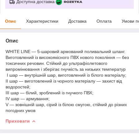
Доступна доставка
Опис
Характеристики
Доставка
Оплата
Умови п
Опис
WHITE LINE — 5-шаровий армований поливальний шланг.
Виготовлений із високоякісного ПВХ нового покоління — без
токсичних речовин. Стійкий до ультрафіолетового
випромінювання і зберігає гнучкість за низьких температур
I шар — внутрішній шар, виготовлений із білого матеріалу;
II шар — виготовлений із чорного матеріалу — захист від
водоростей;
III шар — білий, зроблений із гнучкого ПВХ;
IV шар — армування;
V — зовнішній шар, сірий із білою смугою, стійкий до різних
погодних умов
Приховати