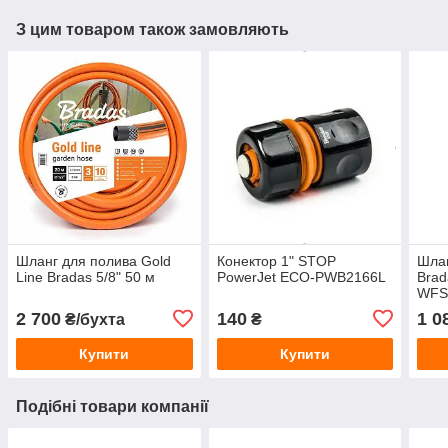
З цим товаром також замовляють
Шланг для полива Gold
Конектор 1" STOP
Шлан
Line Bradas 5/8" 50 м
PowerJet ECO-PWB2166L
Brad
WFS
2 700
140
1 0
₴/бухта
₴
Купити
Купити
Подібні товари компанії