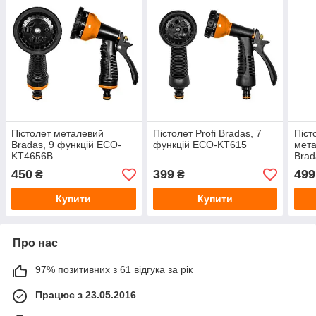
Пістолет металевий
Пістолет Profi Bradas, 7
Піст
Bradas, 9 функцій ECO-
функцій ECO-KT615
мета
KT4656B
Bra
450
399
499
₴
₴
Купити
Купити
Про нас
97% позитивних з 61 відгука за рік
Працює з 23.05.2016