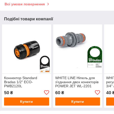
Всі умови повернення
Подібні товари компанії
Коннектор Standard
WHITE LINE Ніпель для
WHI
Bradas 1/2" ECO-
з'єднання двох конекторів
регу
PWB2120L
POWER JET WL-2201
3/4" 
50
60
40
₴
₴
Купити
Купити