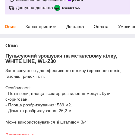
Доступна доставка
Опис
Характеристики
Доставка
Оплата
Умови п
Опис
Пульсуючий зрошувач на металевому кілку,
WHITE LINE, WL-Z30
Застосовується для ефективного поливу і зрошення полів,
газонів, грядок і т. п.
Особливості:
- Потік води, площа і сектор розпилення можуть бути
скориговані.
- Площа розбризкування: 539 м2.
- Діаметр розбризкування: 26,2 м.
Може використовуватися зі штативом 3/4"
Приховати