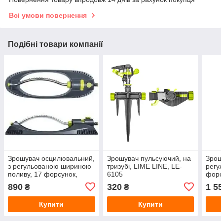
Всі умови повернення
Подібні товари компанії
Зрошувач осцилювальний,
Зрошувач пульсуючий, на
Зрош
з регульованою шириною
тризубі, LIME LINE, LE-
регу
поливу, 17 форсунок,
6105
форс
LIME LINE, LE-6304
WL-
890
320
1 5
₴
₴
Купити
Купити